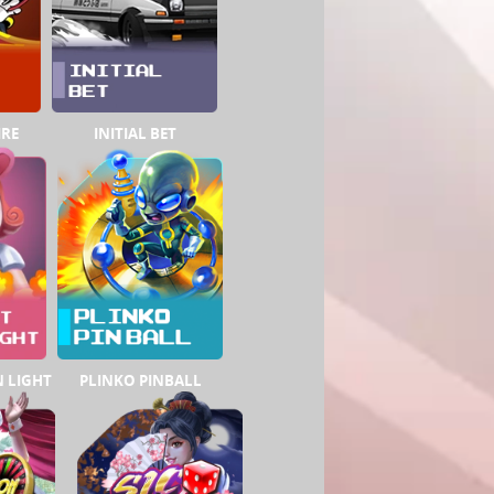
IRE
INITIAL BET
N LIGHT
PLINKO PINBALL