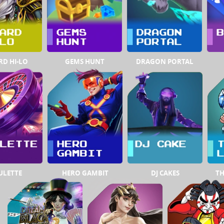
RD HI-LO
GEMS HUNT
DRAGON PORTAL
ULETTE
HERO GAMBIT
DJ CAKES
TH