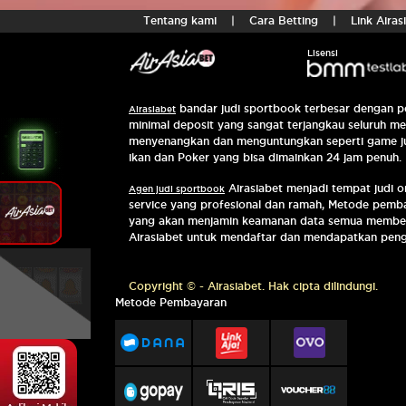
Tentang kami
|
Cara Betting
|
Link Airas
Lisensi
bandar judi sportbook terbesar dengan pe
Airasiabet
minimal deposit yang sangat terjangkau seluruh m
menyenangkan dan menguntungkan seperti game judi
ikan dan Poker yang bisa dimainkan 24 jam penuh.
Airasiabet menjadi tempat judi o
Agen judi sportbook
service yang profesional dan ramah, Metode pemb
yang akan menjamin keamanan data semua member. A
Airasiabet untuk mendaftar dan mendapatkan pengal
Copyright © - Airasiabet. Hak cipta dilindungi.
Metode Pembayaran