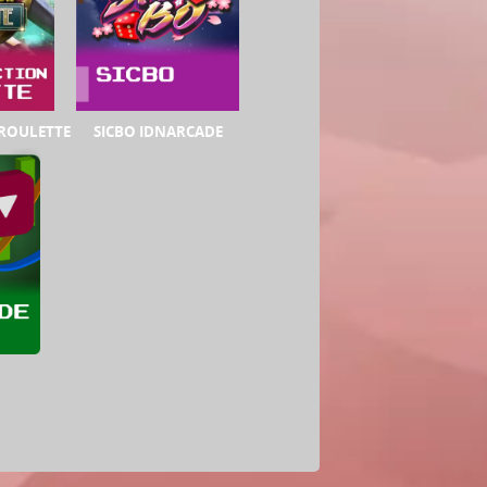
ROULETTE
SICBO IDNARCADE