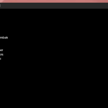
|
Tembak
mer
pis
i