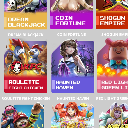
COIN FORTUNE
SHOGUN EMP
DREAM BLACKJACK
HAUNTED HAVEN
RED LIGHT GREE
ROULETTE FIGHT CHICKEN